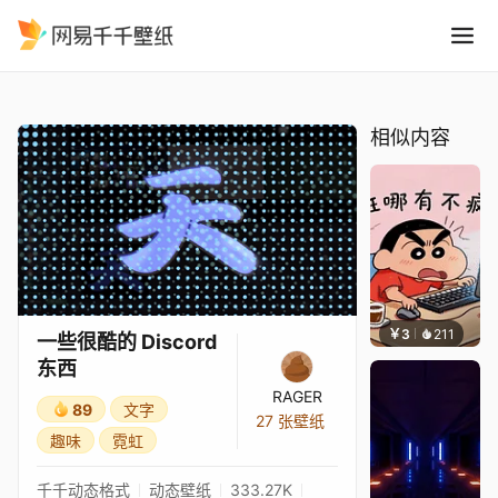
一些很酷的 Discord 东西
精选
一些很酷的 Discord 东西
相似内容
￥3
211
渔小小
一些很酷的 Discord
东西
RAGER
89
文字
27 张壁纸
趣味
霓虹
千千动态格式
动态壁纸
333.27K