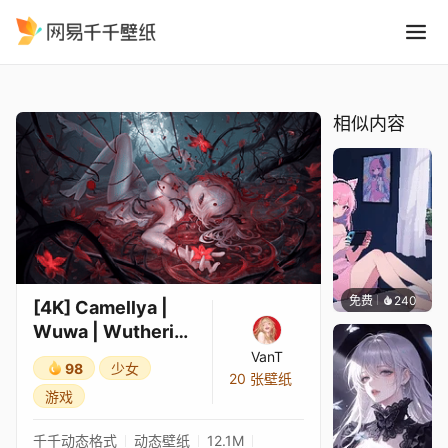
4K Camellya Wuwa Wuther
精选
[4K] Camellya | Wuwa | Wuthering Waves
相似内容
免费
240
好看壁
[4K] Camellya |
Wuwa | Wuthering
Waves
VanT
98
少女
20 张壁纸
游戏
千千动态格式
动态壁纸
12.1M