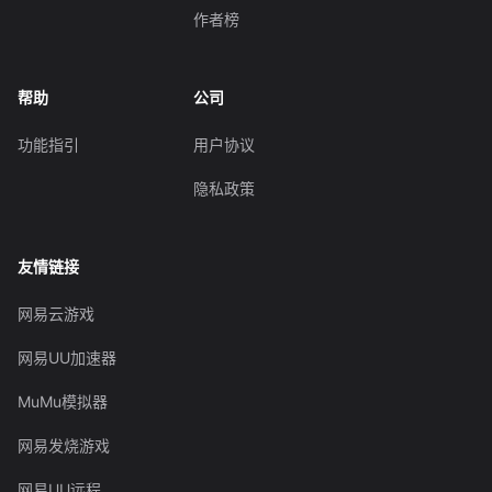
作者榜
帮助
公司
功能指引
用户协议
隐私政策
友情链接
网易云游戏
网易UU加速器
MuMu模拟器
网易发烧游戏
网易UU远程