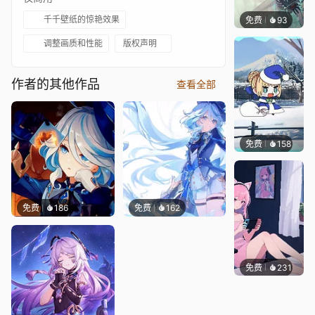
千千壁纸的惊艳效果
免费
93
坤毛锡
调整画质和性能
版权声明
作者的其他作品
查看全部
免费
158
S37
免费
186
免费
162
免费
231
好看壁