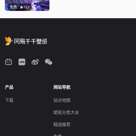
免费
197
产品
网站导航
下载
站点地图
壁纸分类大全
精选推荐