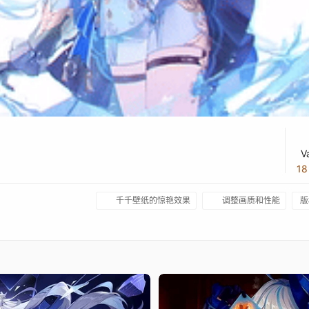
V
1
千千壁纸的惊艳效果
调整画质和性能
版