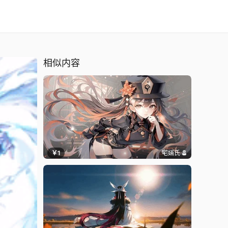
相似内容
￥1
宅婳氏