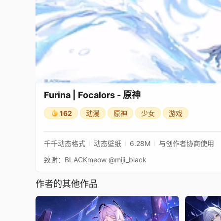
Furina | Focalors - 原神
162
动漫
原神
少女
游戏
千千动态格式
动态壁纸
6.28M
与创作者协商使用
致谢：BLACKmeow @miji_black
作者的其他作品