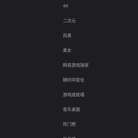
4K
二次元
风景
美女
网易游戏独家
随时间变化
游戏成就墙
音乐桌面
热门榜