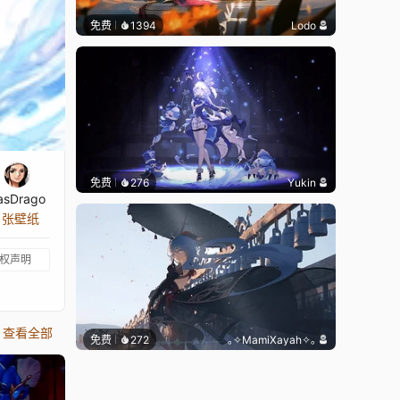
免费
1394
Lodo
免费
276
Yukin
asDrago
8 张壁纸
权声明
查看全部
免费
272
｡✧MamiXayah✧｡