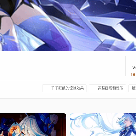
V
1
千千壁纸的惊艳效果
调整画质和性能
版