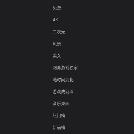
免费
4K
二次元
风景
美女
网易游戏独家
随时间变化
游戏成就墙
音乐桌面
热门榜
新品榜