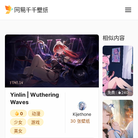
Yinlin Wuthering Waves
精选
Yinlin | Wuthering Waves
相似内容
免费
240
好看壁
Yinlin | Wuthering
Waves
0
动漫
Kijethone
30 张壁纸
少女
游戏
美女