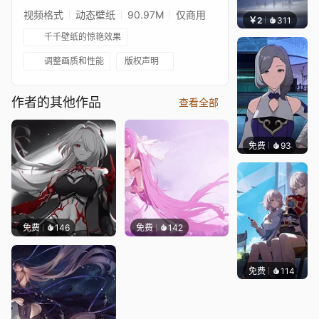
视频格式
动态壁纸
90.97M
仅商用
￥2
311
栩
千千壁纸的惊艳效果
调整画质和性能
版权声明
作者的其他作品
查看全部
免费
93
｡✧Ma
免费
146
免费
142
免费
114
Sharl