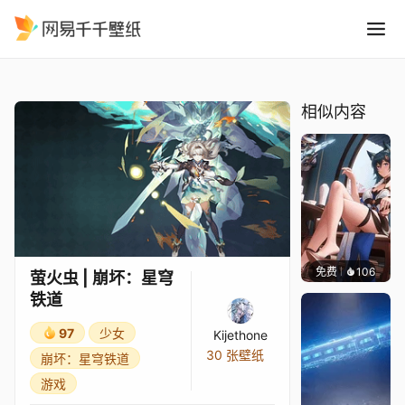
萤火虫 崩坏：星穹铁道
精选
萤火虫 | 崩坏：星穹铁道
相似内容
免费
106
Kijeth
萤火虫 | 崩坏：星穹
铁道
97
少女
Kijethone
30 张壁纸
崩坏：星穹铁道
游戏