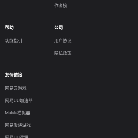
作者榜
帮助
公司
功能指引
用户协议
隐私政策
友情链接
网易云游戏
网易UU加速器
MuMu模拟器
网易发烧游戏
网易UU远程