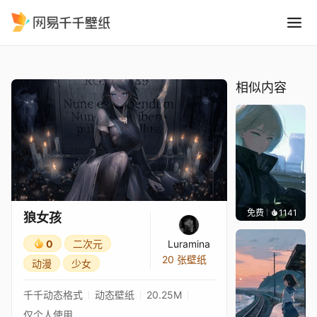
狼女孩
精选
狼女孩
相似内容
免费
1141
辰东壁
狼女孩
0
二次元
Luramina
20 张壁纸
动漫
少女
千千动态格式
动态壁纸
20.25M
仅个人使用