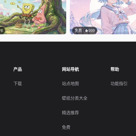
76
免费
999
产品
网站导航
帮助
下载
站点地图
功能指引
壁纸分类大全
精选推荐
免费