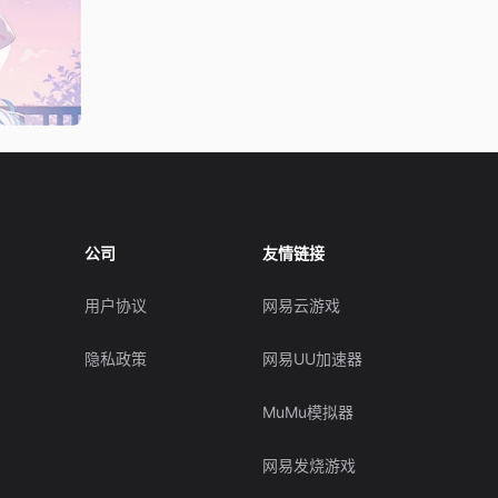
公司
友情链接
用户协议
网易云游戏
隐私政策
网易UU加速器
MuMu模拟器
网易发烧游戏