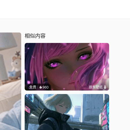
相似内容
免费
960
辰东壁纸