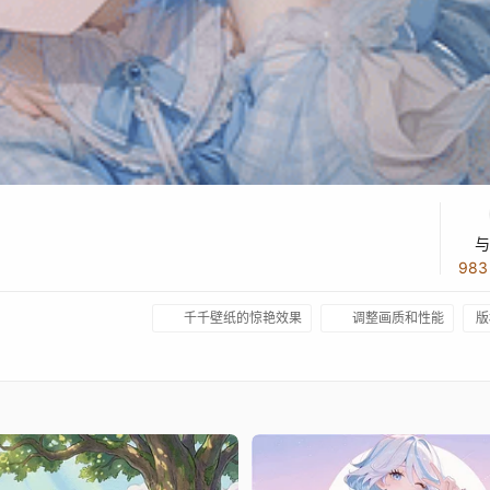
与
98
千千壁纸的惊艳效果
调整画质和性能
版