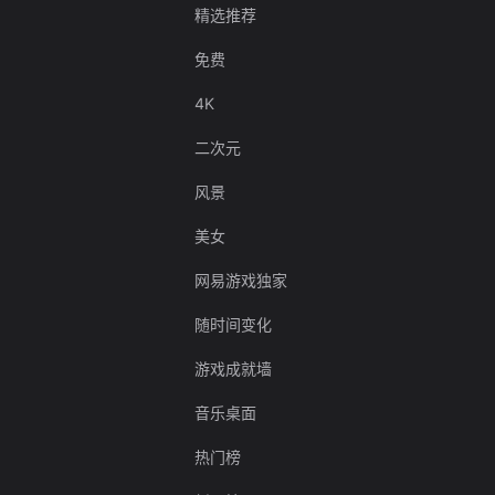
精选推荐
免费
4K
二次元
风景
美女
网易游戏独家
随时间变化
游戏成就墙
音乐桌面
热门榜