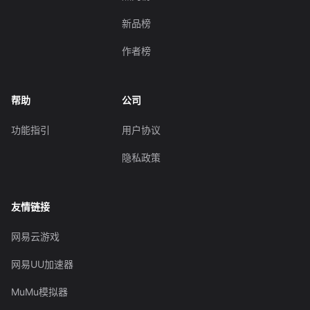
新品榜
作者榜
帮助
公司
功能指引
用户协议
隐私政策
友情链接
网易云游戏
网易UU加速器
MuMu模拟器