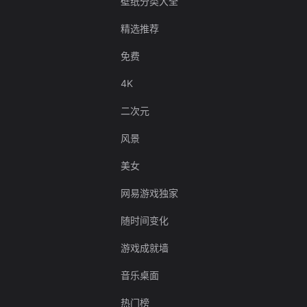
壁纸分类大全
精选推荐
免费
4K
二次元
风景
美女
网易游戏独家
随时间变化
游戏成就墙
音乐桌面
热门榜