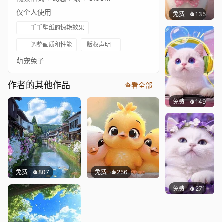
仅个人使用
免费
135
好看壁
千千壁纸的惊艳效果
调整画质和性能
版权声明
萌宠兔子
作者的其他作品
查看全部
免费
149
豆子酱e
免费
807
免费
256
免费
271
豆子酱e