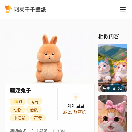
萌宠兔子
精选
萌宠兔子
相似内容
免费
128
豆子酱e
萌宠兔子
0
萌宠
叮叮当当
动物
治愈
3720 张壁纸
小清新
可爱
视频格式
动态壁纸
8.03M