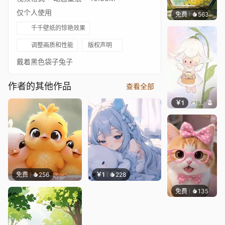
仅个人使用
免费
563
渔小小
千千壁纸的惊艳效果
调整画质和性能
版权声明
戴着黑色袋子兔子
作者的其他作品
查看全部
￥1
叮叮当当
免费
256
￥1
228
免费
135
好看壁