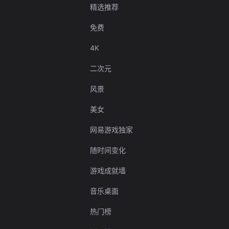
精选推荐
免费
4K
二次元
风景
美女
网易游戏独家
随时间变化
游戏成就墙
音乐桌面
热门榜