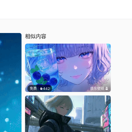
相似内容
免费
442
辰东壁纸