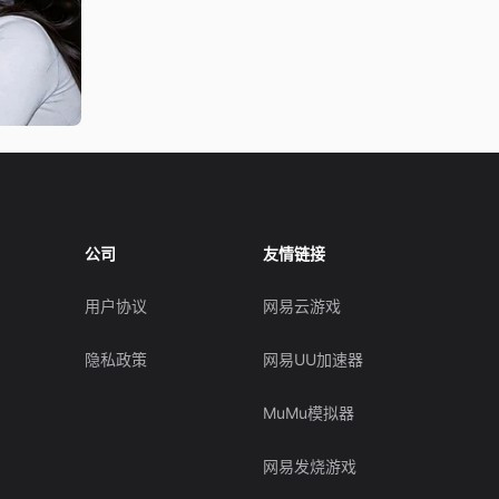
公司
友情链接
用户协议
网易云游戏
隐私政策
网易UU加速器
MuMu模拟器
网易发烧游戏