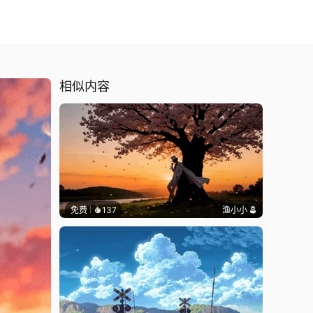
相似内容
免费
137
渔小小