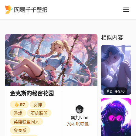
金克斯的秘密花园
精选
金克斯的秘密花园
相似内容
￥2
970
豆子酱
金克斯的秘密花园
97
女神
游戏
英雄联盟
巽九Nine
英雄联盟同人
784 张壁纸
金克斯