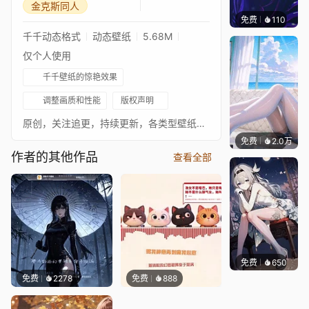
金克斯同人
免费
110
VortFX
千千动态格式
动态壁纸
5.68M
仅个人使用
千千壁纸的惊艳效果
调整画质和性能
版权声明
原创，关注追更，持续更新，各类型壁纸，各平台同名
免费
2.0万
豆子酱e
作者的其他作品
查看全部
免费
650
渔小小
免费
2278
免费
888