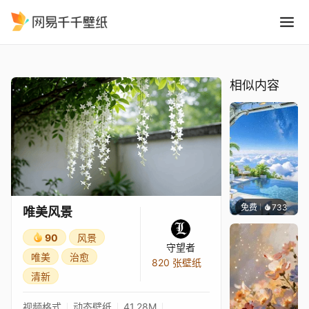
唯美风景
精选
唯美风景
相似内容
免费
733
豆子酱e
唯美风景
90
风景
守望者
唯美
治愈
820 张壁纸
清新
视频格式
动态壁纸
41.28M