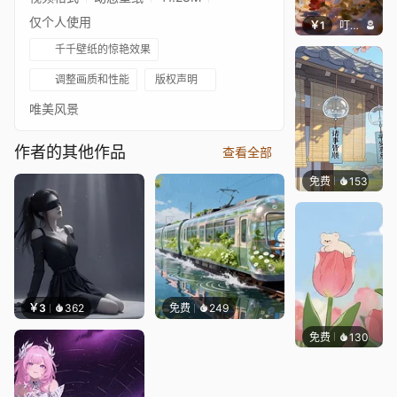
仅个人使用
￥1
叮叮当当
千千壁纸的惊艳效果
调整画质和性能
版权声明
唯美风景
作者的其他作品
查看全部
免费
153
好看壁
￥3
362
免费
249
免费
130
好看壁