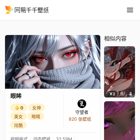
眼眸
精选
眼眸
相似内容
￥2
辰东壁纸
眼眸
0
女神
守望者
美女
眼睛
820 张壁纸
炫酷
视频格式
动态壁纸
32.59M