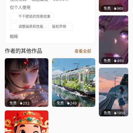
仅个人使用
免费
969
辰东壁
千千壁纸的惊艳效果
调整画质和性能
版权声明
眼眸
作者的其他作品
查看全部
免费
469
辰东壁
免费
232
免费
249
免费
1956
辰东壁