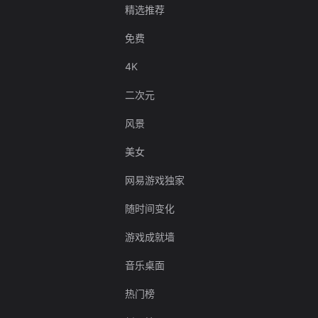
精选推荐
免费
4K
二次元
风景
美女
网易游戏独家
随时间变化
游戏成就墙
音乐桌面
热门榜