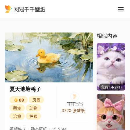
夏天池塘鸭子
精选
夏天池塘鸭子
相似内容
免费
271
豆子酱e
夏天池塘鸭子
89
风景
叮叮当当
萌宠
动物
3720 张壁纸
治愈
护眼
视频格式
动态壁纸
15.56M