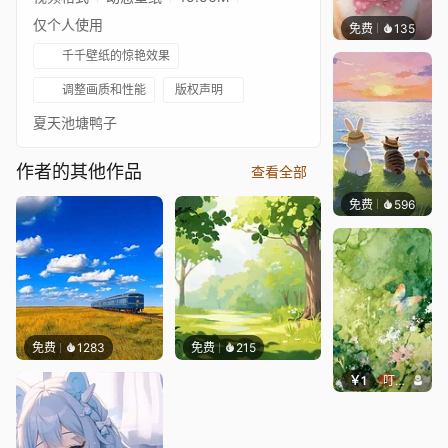
仅个人使用
免费
135
好看壁
千千壁纸的惊艳效果
调整画质和性能
版权声明
夏天池塘鸭子
作者的其他作品
查看全部
免费
596
渔小小
免费
1283
免费
215
￥1
叮叮当当