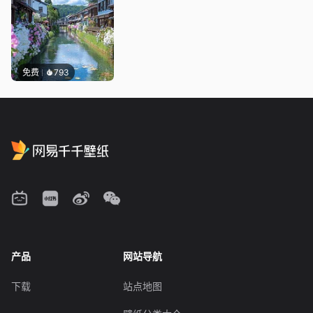
免费
793
产品
网站导航
下载
站点地图