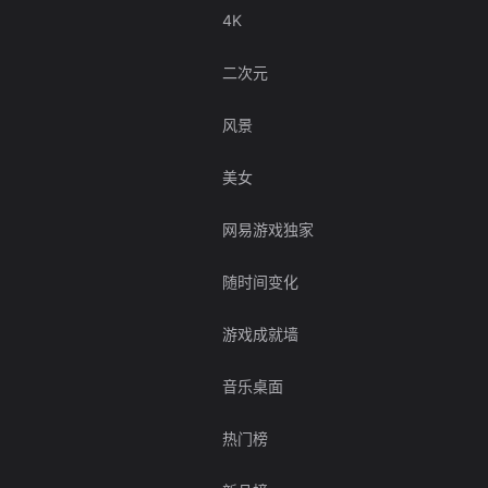
4K
二次元
风景
美女
网易游戏独家
随时间变化
游戏成就墙
音乐桌面
热门榜