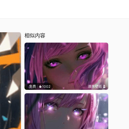
相似内容
免费
1002
辰东壁纸