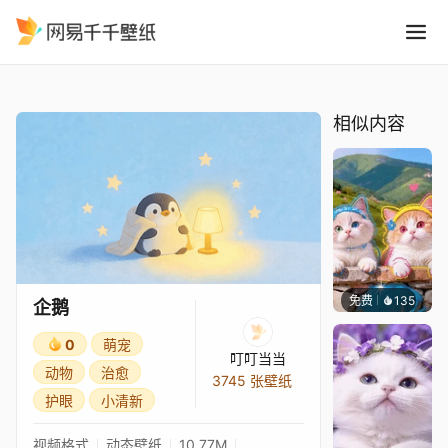
企鹅
精选
企鹅
相似内容
免费
135
豆子酱e
企鹅
0
萌宠
叮叮当当
动物
治愈
3745 张壁纸
护眼
小清新
视频格式
动态壁纸
10.77M