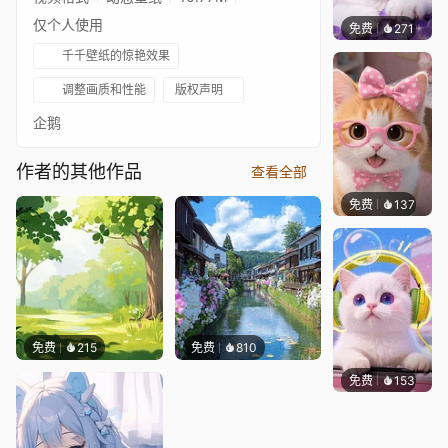
仅个人使用
免费
271
豆子酱e
千千壁纸的惊艳效果
调整画质和性能
版权声明
企鹅
作者的其他作品
查看全部
免费
137
好看壁
免费
215
免费
810
免费
153
豆子酱e