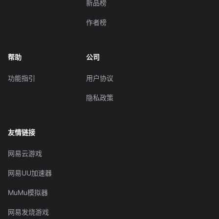
新品榜
作者榜
帮助
公司
功能指引
用户协议
隐私政策
友情链接
网易云游戏
网易UU加速器
MuMu模拟器
网易发烧游戏