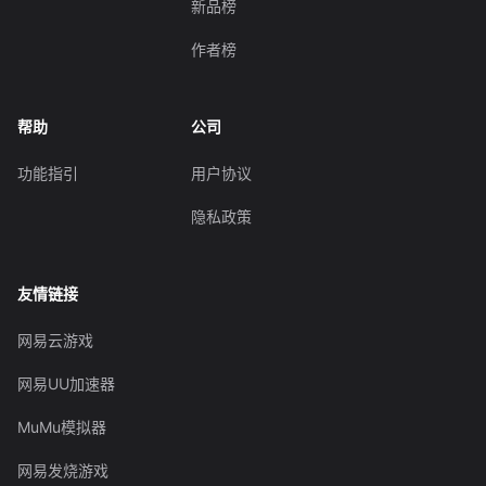
新品榜
作者榜
帮助
公司
功能指引
用户协议
隐私政策
友情链接
网易云游戏
网易UU加速器
MuMu模拟器
网易发烧游戏