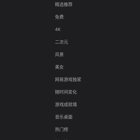
精选推荐
免费
4K
二次元
风景
美女
网易游戏独家
随时间变化
游戏成就墙
音乐桌面
热门榜