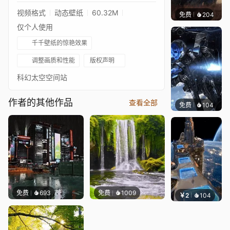
视频格式
动态壁纸
60.32M
免费
204
Syxap
仅个人使用
千千壁纸的惊艳效果
调整画质和性能
版权声明
科幻太空空间站
作者的其他作品
查看全部
免费
104
Syxap
免费
693
免费
1009
￥2
104
小皮