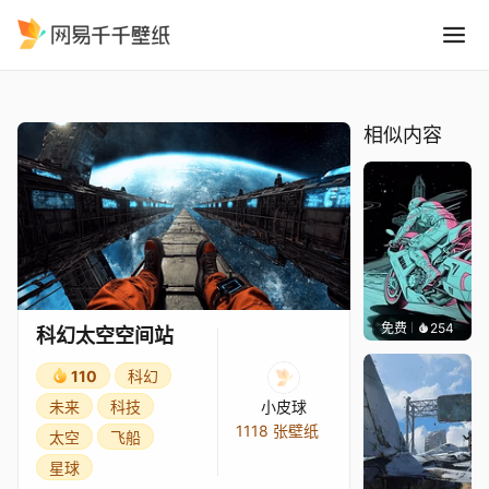
科幻太空空间站
精选
科幻太空空间站
相似内容
免费
254
渔小小
科幻太空空间站
110
科幻
未来
科技
小皮球
1118 张壁纸
太空
飞船
星球