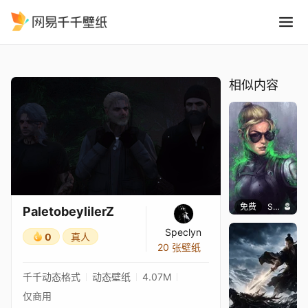
PaletobeylilerZ
精选
PaletobeylilerZ
相似内容
免费
SomethingEPIC
PaletobeylilerZ
Speclyn
0
真人
20 张壁纸
千千动态格式
动态壁纸
4.07M
仅商用