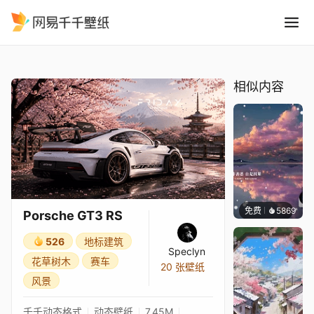
Porsche GT3 RS
精选
Porsche GT3 RS
相似内容
免费
5869
冰茶L
Porsche GT3 RS
526
地标建筑
Speclyn
花草树木
赛车
20 张壁纸
风景
千千动态格式
动态壁纸
7.45M