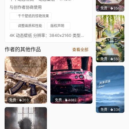
与创作者协商使用
免费
356
渔小小
千千壁纸的惊艳效果
调整画质和性能
版权声明
4K 动态壁纸 分辨率：3840x2160 类型：汽车 循环：是 低 GPU 使用率 如果你喜欢这款壁纸，请用⭐评分。更多动态壁纸即将推出。
作者的其他作品
查看全部
免费
550
渔小小
免费
203
免费
4682
免费
336
冰茶Ln