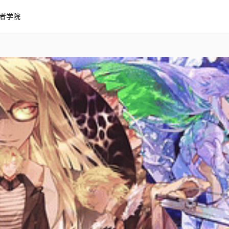
者学院
belt 7: Nahui Mictlān