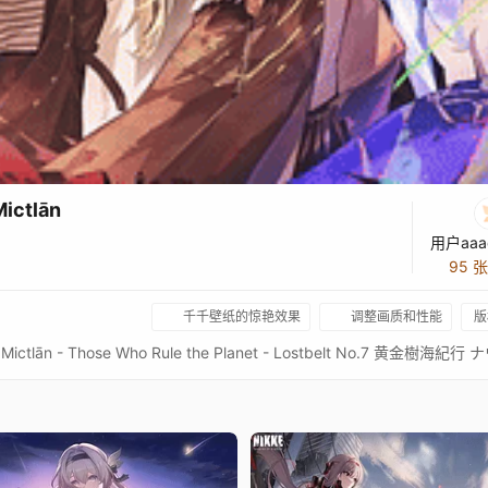
ictlān
用户aaa
95 
千千壁纸的惊艳效果
调整画质和性能
版