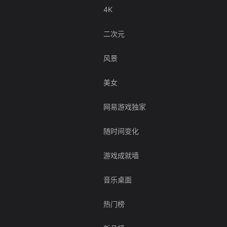
4K
二次元
风景
美女
网易游戏独家
随时间变化
游戏成就墙
音乐桌面
热门榜