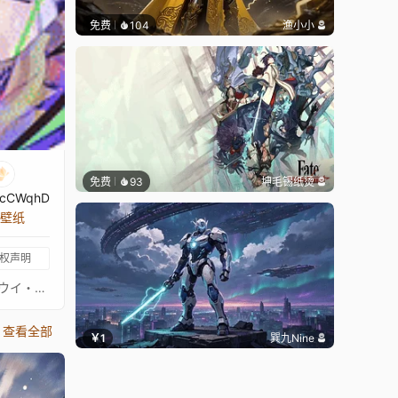
免费
104
渔小小
免费
93
坤毛锡纸烫
cCWqhD
张壁纸
权声明
FGO LB7 - FGO Lostbelt 7: Golden Sea of Trees, Nahui Mictlān - Those Who Rule the Planet - Lostbelt No.7 黄金樹海紀行 ナウイ・ミクトラン 惑星を統べるもの - Daybit Sem Void - Izcalli - Tezcatlipoca - Camazotz - Kukulkan - Dinosaur King - デイビット・ゼム・ヴォイド - イスカリ - ククルカン - テスカトリポカ - カマソッソ - 4K -- Art by EEJU on Pixiv: https://www.pixiv.net/en/artworks/112538858 -- Music: [FGO] Lostbelt 7 (Golden Sea of Trees Travelogue - Nahui Mictlan) - Map BGM: https://www.youtube.com/watch?v=4ZyUle3c-tI---------SPOILER TAGS --------- Moctezuma II - ORT—Kukulkan - Archetype: ORT - Archetype: Mictlan - Blue Tezcatlipoca - モテクソマ２世 - オルト・ククルカン -
查看全部
￥1
巽九Nine