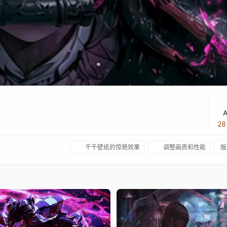
2
千千壁纸的惊艳效果
调整画质和性能
版