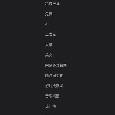
精选推荐
免费
4K
二次元
风景
美女
网易游戏独家
随时间变化
游戏成就墙
音乐桌面
热门榜