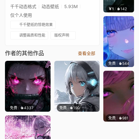
千千动态格式
动态壁纸
5.93M
￥1
142
辰东壁
仅个人使用
千千壁纸的惊艳效果
调整画质和性能
版权声明
作者的其他作品
查看全部
免费
544
辰东壁
免费
4337
免费
190
免费
981
辰东壁