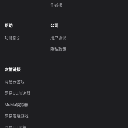
作者榜
帮助
公司
功能指引
用户协议
隐私政策
友情链接
网易云游戏
网易UU加速器
MuMu模拟器
网易发烧游戏
网易UU远程