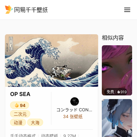
OP SEA
精选
OP SEA
相似内容
免费
919
辰东壁
OP SEA
94
コンラッド CONRAD
二次元
34 张壁纸
动漫
大海
千千动态格式
动态壁纸
9.27M