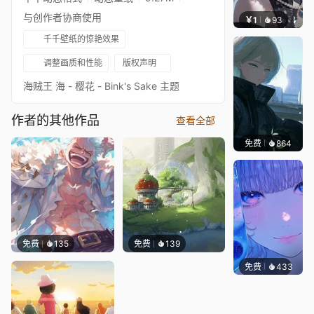
与创作者协商使用
￥1
93
辰东壁
千千壁纸的惊艳效果
调整画质和性能
版权声明
海贼王 海 - 樱花 - Bink's Sake 主题
作者的其他作品
查看全部
免费
864
辰东壁
免费
135
免费
139
免费
433
辰东壁