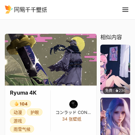
Ryuma 4K
精选
Ryuma 4K
相似内容
免费
236
好看壁
Ryuma 4K
104
动漫
护眼
コンラッド CONRAD
34 张壁纸
游戏
雨雪气候