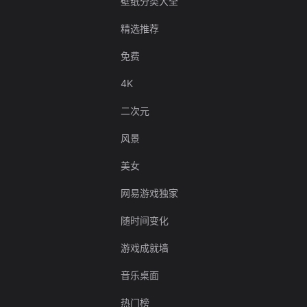
壁纸分类大全
精选推荐
免费
4K
二次元
风景
美女
网易游戏独家
随时间变化
游戏成就墙
音乐桌面
热门榜