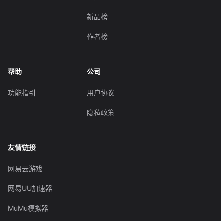
新品榜
作者榜
帮助
公司
功能指引
用户协议
隐私政策
友情链接
网易云游戏
网易UU加速器
MuMu模拟器