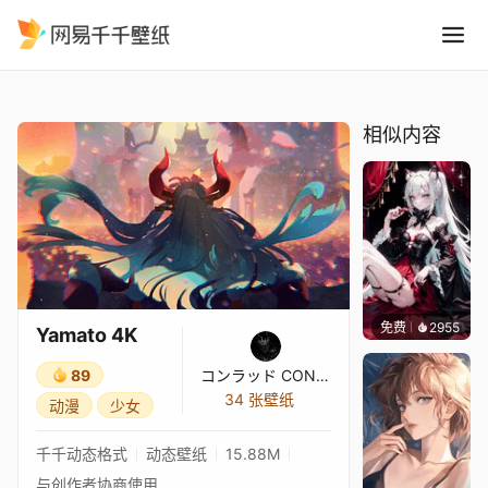
Yamato 4K
精选
Yamato 4K
相似内容
免费
2955
Kyllar
Yamato 4K
89
コンラッド CONRAD
34 张壁纸
动漫
少女
千千动态格式
动态壁纸
15.88M
与创作者协商使用