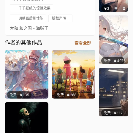
千千壁纸的惊艳效果
￥2
豆子酱edda
调整画质和性能
版权声明
大和 和之国 - 海贼王
作者的其他作品
查看全部
免费
4976
꙳NOZ
免费
135
免费
268
免费
117
𝑬𝒗𝒆𝑾𝒊𝒏