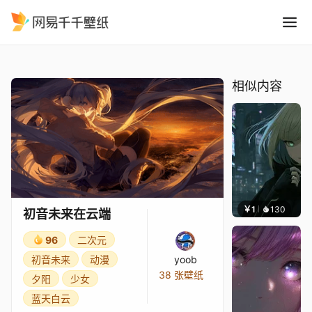
初音未来在云端
精选
初音未来在云端
相似内容
￥1
130
辰东
初音未来在云端
96
二次元
初音未来
动漫
yoob
38 张壁纸
夕阳
少女
蓝天白云