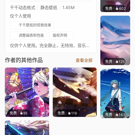
千千动态格式
静态壁纸
1.45M
免费
402
辰东壁
仅个人使用
千千壁纸的惊艳效果
调整画质和性能
版权声明
仅供个人使用。完全静止，无特效、音乐或水印
作者的其他作品
查看全部
免费
125
Jaceb
免费
95
免费
119
免费
143
𝙩𝙢𝙊𝙟𝙞