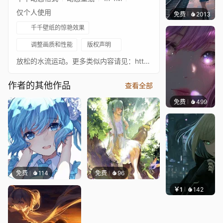
仅个人使用
免费
2013
辰东
千千壁纸的惊艳效果
调整画质和性能
版权声明
放松的水流运动。更多类似内容请见：http://steamcommunity.com/id/triumphingnoob/myworkshopfiles/?appid=431960
作者的其他作品
查看全部
免费
499
辰东壁
免费
114
免费
96
￥1
142
辰东壁