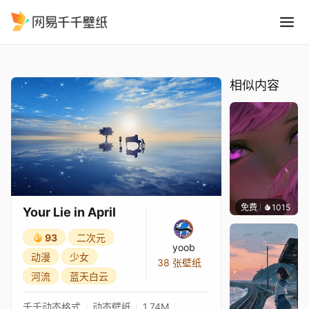
Your Lie in April
精选
Your Lie in April
相似内容
免费
1015
辰东壁
Your Lie in April
93
二次元
yoob
动漫
少女
38 张壁纸
河流
蓝天白云
千千动态格式
动态壁纸
1.74M