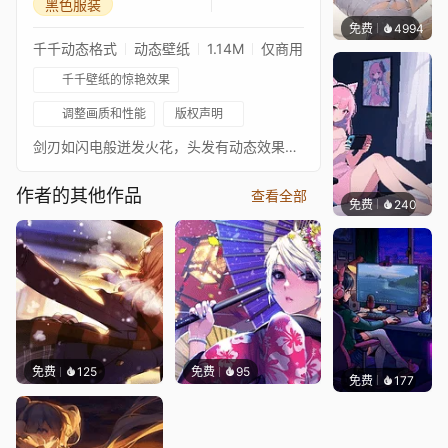
黑色服装
免费
4994
꙳NOZ
千千动态格式
动态壁纸
1.14M
仅商用
千千壁纸的惊艳效果
调整画质和性能
版权声明
剑刃如闪电般迸发火花，头发有动态效果。更多内容见这里：http://steamcommunity.com/sharedfiles/filedetails/?id=936297691
作者的其他作品
查看全部
免费
240
好看壁
免费
125
免费
95
免费
177
𝑬𝒗𝒆𝑾𝒊𝒏