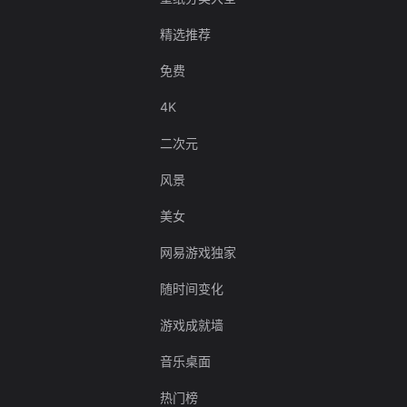
精选推荐
免费
4K
二次元
风景
美女
网易游戏独家
随时间变化
游戏成就墙
音乐桌面
热门榜