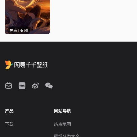
免费
96
产品
网站导航
下载
站点地图
壁纸分类大全