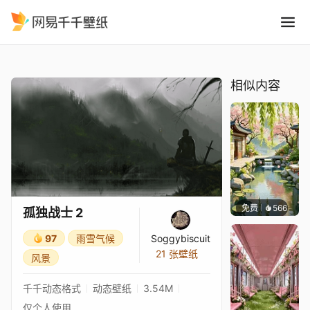
孤独战士 2
精选
孤独战士 2
相似内容
免费
566
渔小小
孤独战士 2
97
雨雪气候
Soggybiscuit
21 张壁纸
风景
千千动态格式
动态壁纸
3.54M
仅个人使用