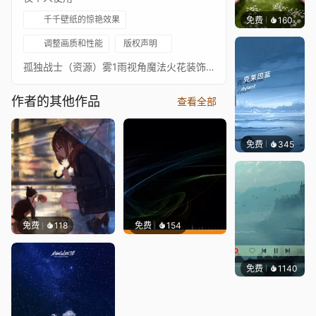
千千壁纸的惊艳效果
免费
160
渔小小
调整画质和性能
版权声明
孤独战士（资源）雾1雨视角魔法火花装饰剑柄。并且有魔法三位一体围绕剑柄旋转。雷电雾1音乐--Bensound-Slowmotion。（效果）抖动（1）用于轻微呼吸效果。抖动（2）用于轻微摇摆动作。轻微视角变化。局部对比度用于细节修饰。（新）水波纹用于水，:)远处还有两个雷电。
作者的其他作品
查看全部
免费
345
冰茶Ln
免费
118
免费
154
免费
1140
冰茶L