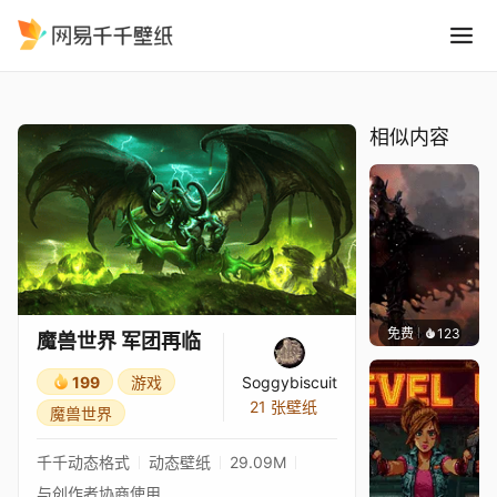
魔兽世界 军团再临
精选
魔兽世界 军团再临
相似内容
免费
123
Xuthu
魔兽世界 军团再临
199
游戏
Soggybiscuit
21 张壁纸
魔兽世界
千千动态格式
动态壁纸
29.09M
与创作者协商使用