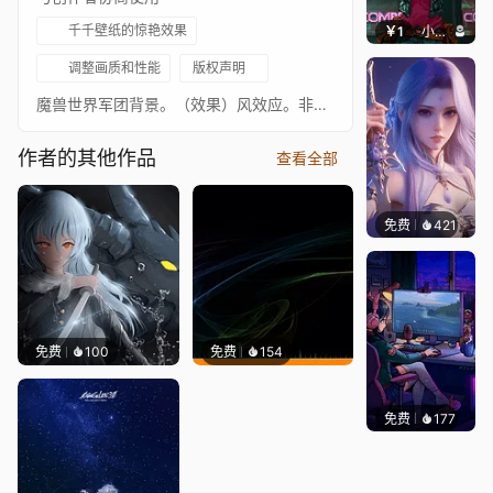
千千壁纸的惊艳效果
￥1
小鹿子
调整画质和性能
版权声明
魔兽世界军团背景。（效果）风效应。非常轻微的运动模糊。整体图像对比度。（素材）余烬火炬（眼睛）轻微雾气。音乐（World of Warcraft - Legion (Soundtrack) (2016)）编辑（21/08/16）添加了头发晃动效果。为纹身添加了发光脉冲效果。降低了余烬效果。+ 小幅调整最终编辑（21/09/23）重新制作了翅膀拍打晃动。添加了翅膀运动。添加了手臂和武器运动。添加了胸部呼吸。为地狱火添加了手臂晃动。调整了眼睛发光/火焰。为闪电添加了氮气效果。将对比度从0.3降低到0.2。
作者的其他作品
查看全部
免费
421
好看壁
免费
100
免费
154
免费
177
𝑬𝒗𝒆𝑾𝒊𝒏