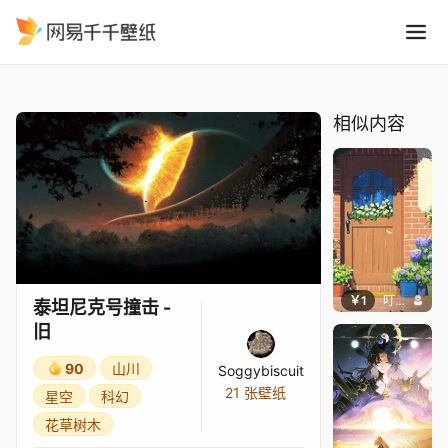
泰坦尼克号撞击 -旧
精选
泰坦尼克号撞击 -旧
相似内容
￥1
叮叮当当
泰坦尼克号撞击 -
旧
90
山川
Soggybiscuit
21 张壁纸
星空
科幻
花草树木