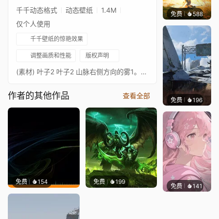
千千动态格式
动态壁纸
1.4M
免费
588
小鬼
仅个人使用
千千壁纸的惊艳效果
调整画质和性能
版权声明
(素材) 叶子2 叶子2 山脉右侧方向的雾1。山脉左侧方向的雾1。行星撞击的野火。(效果) 水波用于叶子和草的运动效果。模糊效果用于赋予小行星撞击时快速移动的效果。
作者的其他作品
查看全部
免费
196
Syxap
免费
154
免费
199
免费
141
哆啦壁