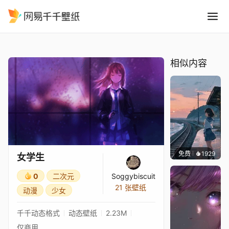
女学生
精选
女学生
相似内容
免费
1929
辰东壁
女学生
0
二次元
Soggybiscuit
21 张壁纸
动漫
少女
千千动态格式
动态壁纸
2.23M
仅商用