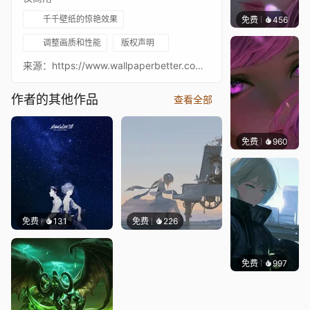
千千壁纸的惊艳效果
免费
456
辰东壁
调整画质和性能
版权声明
来源：https://www.wallpaperbetter.com/en/hd-wallpaper-aimrv 动态头发摆动 动态呼吸 18/07/21：编辑头发使其看起来更真实。:3
作者的其他作品
查看全部
免费
960
辰东壁
免费
131
免费
226
免费
997
辰东壁