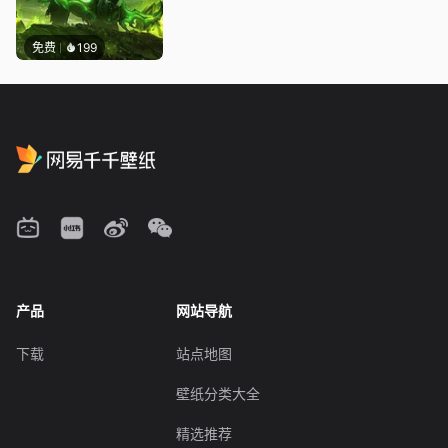
免费
199
产品
网站导航
下载
站点地图
壁纸分类大全
精选推荐