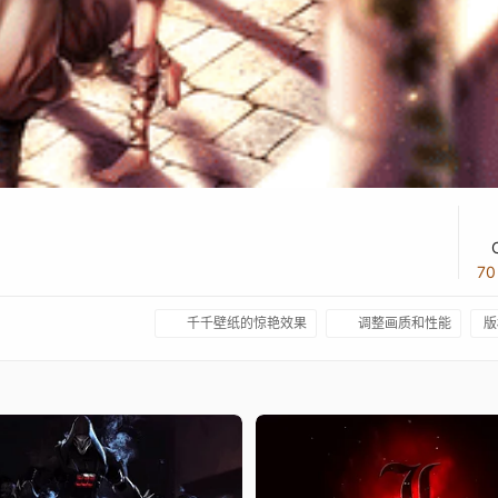
7
千千壁纸的惊艳效果
调整画质和性能
版