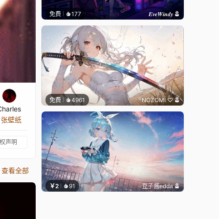
免费
177
𝑬𝒗𝒆𝑾𝒊𝒏𝒅𝒚
免费
4961
꙳NOZOMI ♡
Charles
0 张壁纸
权声明
查看全部
￥2
91
豆子酱edda