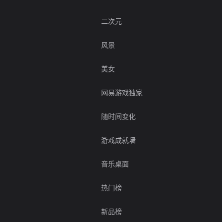
二次元
风景
美女
网易游戏独家
随时间变化
游戏成就墙
音乐桌面
热门榜
新品榜