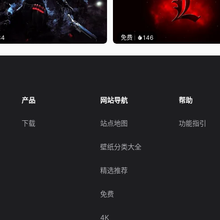
34
免费
146
产品
网站导航
帮助
下载
站点地图
功能指引
壁纸分类大全
精选推荐
免费
4K