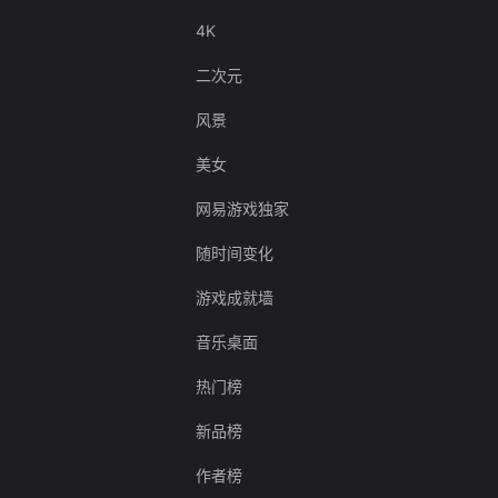
4K
二次元
风景
美女
网易游戏独家
随时间变化
游戏成就墙
音乐桌面
热门榜
新品榜
作者榜