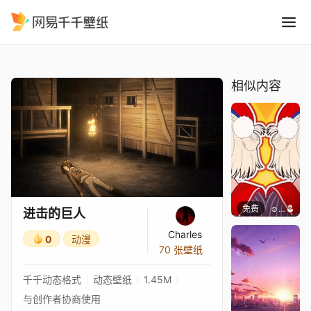
进击的巨人
精选
进击的巨人
相似内容
免费
☺AYANOKOUJI♫♣KIYOTAKA☺
进击的巨人
Charles
0
动漫
70 张壁纸
千千动态格式
动态壁纸
1.45M
与创作者协商使用