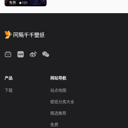
免费
131
产品
网站导航
下载
站点地图
壁纸分类大全
精选推荐
免费