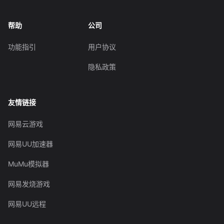
帮助
公司
功能指引
用户协议
隐私政策
友情链接
网易云游戏
网易UU加速器
MuMu模拟器
网易发烧游戏
网易UU远程