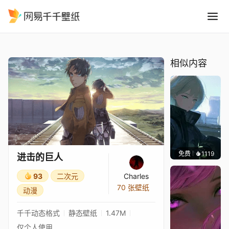
进击的巨人
精选
进击的巨人
相似内容
免费
1119
辰东壁
进击的巨人
93
二次元
Charles
70 张壁纸
动漫
千千动态格式
静态壁纸
1.47M
仅个人使用