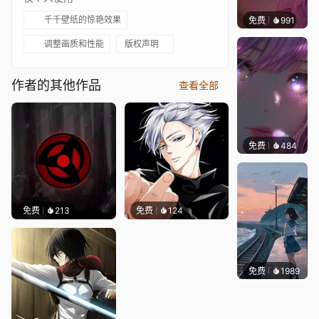
千千壁纸的惊艳效果
免费
991
辰东壁
调整画质和性能
版权声明
作者的其他作品
查看全部
免费
484
辰东壁
免费
213
免费
124
免费
1989
辰东壁