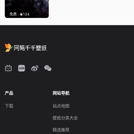
免费
134
产品
网站导航
下载
站点地图
壁纸分类大全
精选推荐