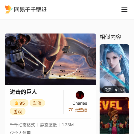
进击的巨人
精选
进击的巨人
相似内容
免费
160
好看壁
进击的巨人
95
动漫
Charles
70 张壁纸
游戏
千千动态格式
静态壁纸
1.23M
仅个人使用