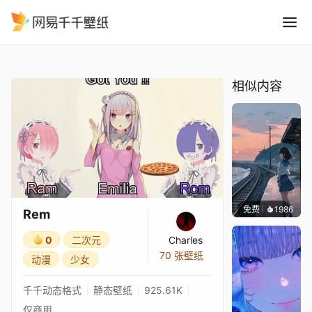
Rem
精选
Rem
相似内容
免费
1986
辰东壁
Rem
0
二次元
Charles
70 张壁纸
动漫
少女
千千动态格式
静态壁纸
925.61K
仅商用