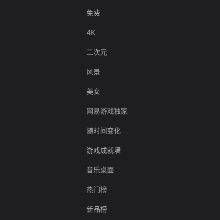
免费
4K
二次元
风景
美女
网易游戏独家
随时间变化
游戏成就墙
音乐桌面
热门榜
新品榜