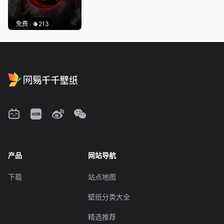
免费
213
产品
网站导航
下载
站点地图
壁纸分类大全
精选推荐