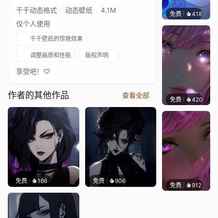
千千动态格式
动态壁纸
4.1M
免费
418
辰东壁
仅个人使用
千千壁纸的惊艳效果
调整画质和性能
版权声明
享受吧！♡
作者的其他作品
查看全部
免费
420
辰东壁
免费
166
免费
906
免费
912
辰东壁