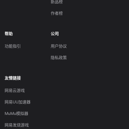
新品榜
作者榜
帮助
公司
功能指引
用户协议
隐私政策
友情链接
网易云游戏
网易UU加速器
MuMu模拟器
网易发烧游戏