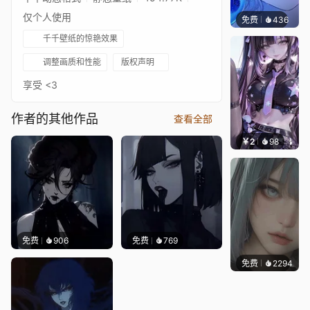
仅个人使用
免费
436
辰东壁
千千壁纸的惊艳效果
调整画质和性能
版权声明
享受 <3
作者的其他作品
查看全部
￥2
98
辰东壁
免费
906
免费
769
免费
2294
辰东