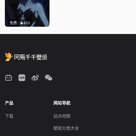
免费
410
产品
网站导航
下载
站点地图
壁纸分类大全