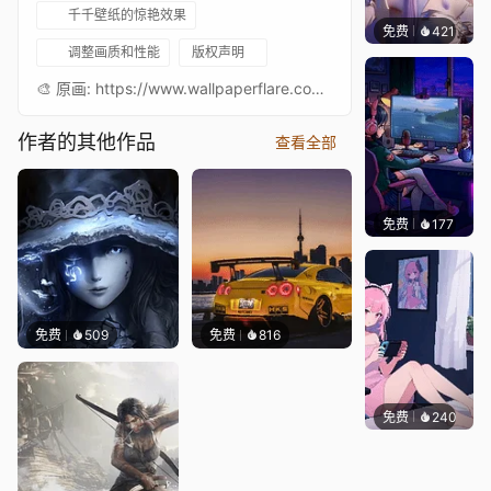
千千壁纸的惊艳效果
免费
421
好看壁
调整画质和性能
版权声明
🎨 原画: https://www.wallpaperflare.com/fantasy-art-artwork-sekiro-shadows-die-twice-game-art-video-games-wallpaper-ysrqa🎵音乐: Divine Dragon我的壁纸合集: Workshop预览: YouTube
作者的其他作品
查看全部
免费
177
𝑬𝒗𝒆𝑾𝒊𝒏
免费
509
免费
816
免费
240
好看壁