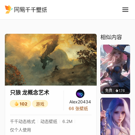
只狼 龙概念艺术
精选
只狼 龙概念艺术
相似内容
免费
176
｡✧Ma
只狼 龙概念艺术
Alex20434
102
游戏
66 张壁纸
千千动态格式
动态壁纸
6.2M
仅个人使用